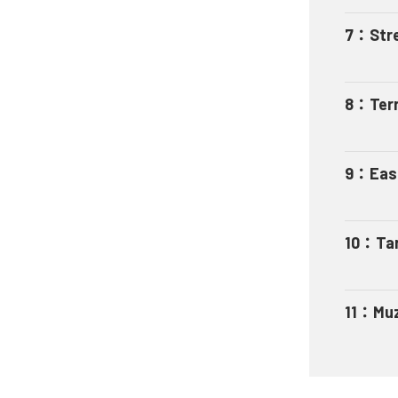
7
：
Str
8
：
Terr
9
：
Eas
10
：
Tar
11
：
Muz