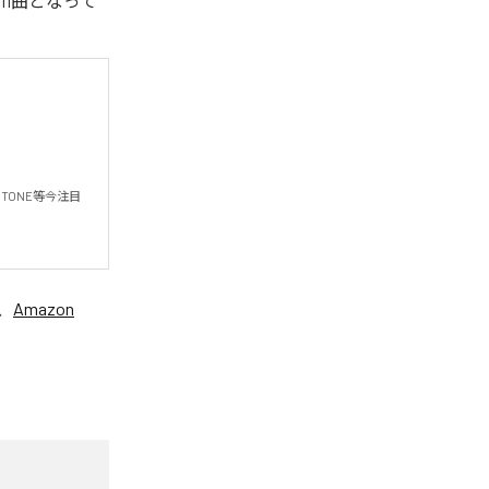
」を含む全11曲となって
-STONE等今注目
、
Amazon