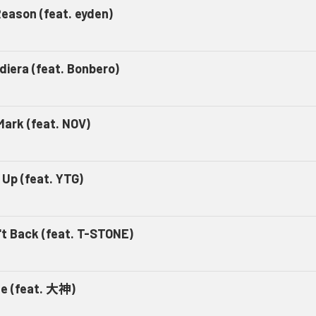
eason (feat. eyden)
diera (feat. Bonbero)
Mark (feat. NOV)
 Up (feat. YTG)
't Back (feat. T-STONE)
de (feat. 大神)