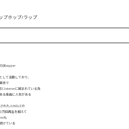
s
ップホップ/ラップ
rapper

erとして活動しており、

東京で

仲間とlistenerに囲まれている為

ある楽曲に人気がある

されたJUNGLEの

oは80万回再生を越えて

essも

続けている
