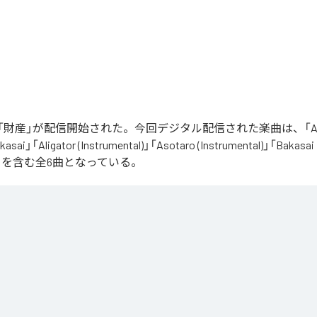
財産」が配信開始された。今回デジタル配信された楽曲は、「Aliga
asai」「Aligator (Instrumental)」「Asotaro (Instrumental)」「Bakasai
ntal)」を含む全6曲となっている。
は、
Apple Music
、
Spotify
、
LINE MUSIC
、
YouTube Music
、
Amazon 
の音楽配信サービスで聴くことができる。
ス：
財産