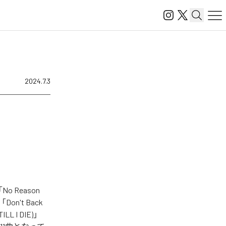
2024.7.3
 Reason
)」「Don't Back
TILL I DIE)」