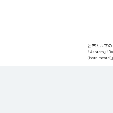
呂布カルマの「
「Asotaro」「Bak
(Instrume
なお「
財産
」
Unlimited
など
各配信サービ