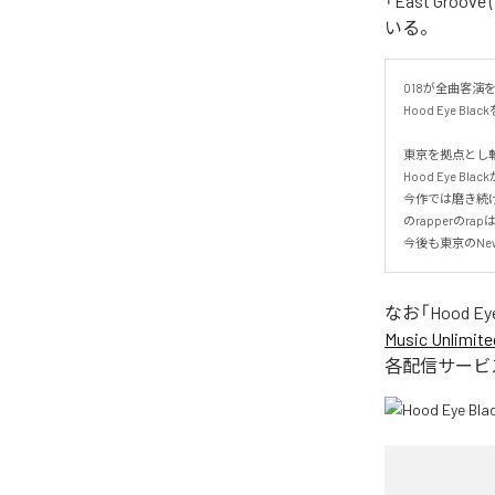
「East Groove 
いる。
018が全曲客演を迎
Hood Eye Blac
東京を拠点とし斬
Hood Eye Blac
今作では磨き続けたs
のrapperのrapは
今後も東京のNe
なお「
Hood Ey
Music Unlimite
各配信サービ