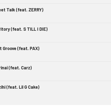
eet Talk (feat. ZERRY)
itory (feat. S TILL I DIE)
t Groove (feat. PAX)
inai (feat. Carz)
ihi (feat. Lil G Cake)