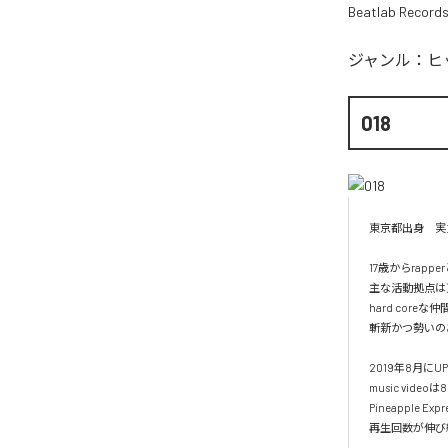
Beatlab Record
ジャンル：
ヒ
018
東京都出身　実力派
17歳からrapp
主な活動拠点は
hard coreな
斬新かつ勢いの
2019年8月にUP
music vide
Pineapple Expr
再生回数が伸び