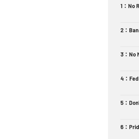
1
：
No R
2
：
Ban
3
：
No 
4
：
Fed
5
：
Don
6
：
Pri