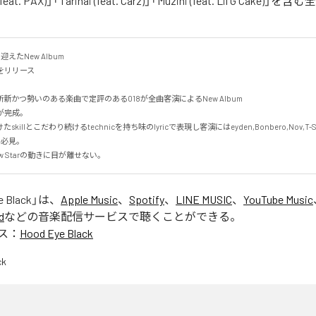
(feat. PAX)」「Tarinai (feat. Carz)」「Muzihi (feat. Lil G Cake)
えたNew Album

kをリリース

新かつ勢いのある楽曲で定評のある018が全曲客演によるNew Album

kが完成。

killとこだわり続けるtechnicを持ち味のlyricで表現し客演にはeyden,Bonbero,Nov,T
必見。

w Starの動きに目が離せない。
e Black
」は、
Apple Music
、
Spotify
、
LINE MUSIC
、
YouTube Music
d
などの音楽配信サービスで聴くことができる。
ス：
Hood Eye Black