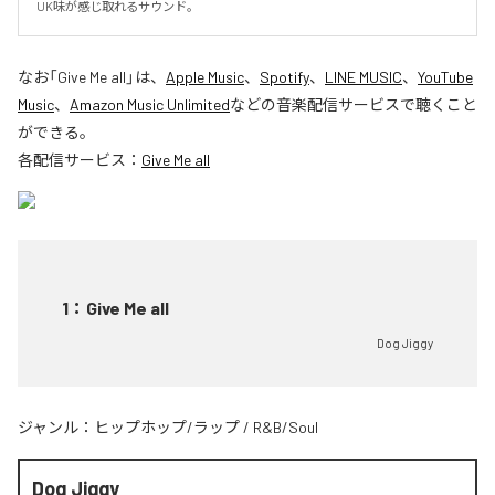
UK味が感じ取れるサウンド。
なお「
Give Me all
」は、
Apple Music
、
Spotify
、
LINE MUSIC
、
YouTube
Music
、
Amazon Music Unlimited
などの音楽配信サービスで聴くこと
ができる。
各配信サービス：
Give Me all
1
：
Give Me all
Dog Jiggy
ジャンル：
ヒップホップ/ラップ
/
R&B/Soul
Dog Jiggy