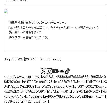
埼玉県鴻巣市出身のラッパー\プロデューサー。

幼少期から音楽のある生活の中、カルチャーが触れやすい環境でもあった
為、変わった感性を備えた

声やフローが音色になっている。

Dog Jiggy
の他のリリース：
Dog Jiggy
https://www.bing.com/ck/a?!&&p=288d8a97b666b883a76636640
8d292b0ca1a4f704f04bac2a78eb4e037d743f6JmltdHM9MTY1NTIzO
Dk1NSZpZ3VpZD03ZTgzYWIzOS02Nzc5LTQwYTctOGVhOC0xMDcwMD
kwZWZkOTcmaW5zaWQ9NTE1OA&ptn=3&fclid=97031a60-ec21-11ec
-bf7f-cf70477b3468&u=a1aHR0cHM6Ly93d3cuaW5zdGFncmFtLmN
vbS9kb2dfamlnZ3lfLw&ntb=1