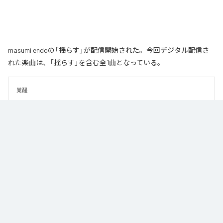
masumi endoの「揺らす」が配信開始された。今回デジタル配信さ
れた楽曲は、「揺らす」を含む全1曲となっている。
覚醒
なお「
揺らす
」は、
Apple Music
、
Spotify
、
LINE MUSIC
、
YouTube
Music
、
Amazon Music Unlimited
などの音楽配信サービスで聴くこと
ができる。
各配信サービス：
揺らす