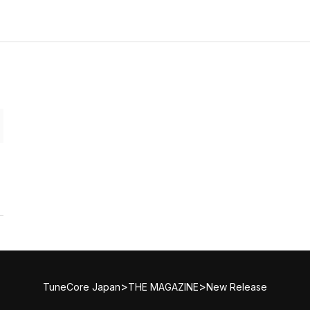
>
>
TuneCore Japan
THE MAGAZINE
New Release