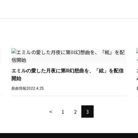
エミルの愛した月夜に第III幻想曲を、「絃」を配信
開始
新曲情報
2022.4.25
<
1
2
3