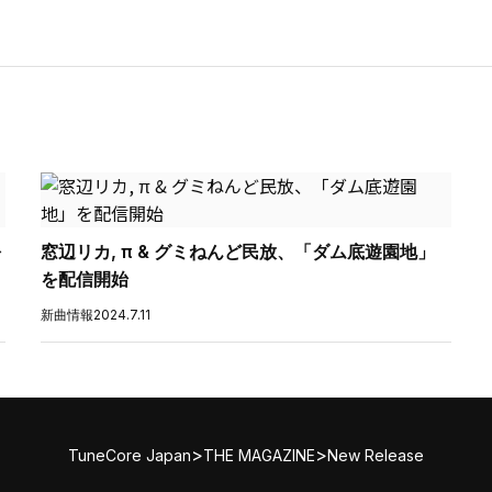
を
窓辺リカ, π & グミねんど民放、「ダム底遊園地」
を配信開始
新曲情報
2024.7.11
>
>
TuneCore Japan
THE MAGAZINE
New Release