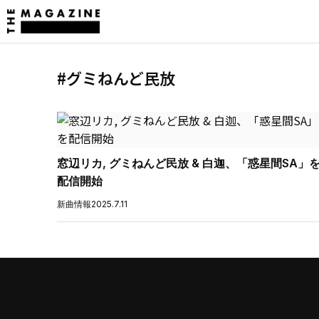
#グミねんど民放
窓辺リカ, グミねんど民放 & 白迦、「惑星間SA」
配信開始
新曲情報
2025.7.11