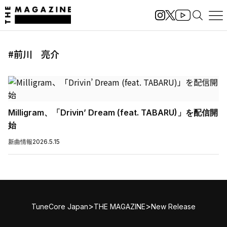
#前川 亮介
Milligram、「Drivin’ Dream (feat. TABARU)」を配信開
始
新曲情報
2026.5.15
>
>
TuneCore Japan
THE MAGAZINE
New Release