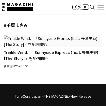
#千葉まさみ
Trinkle Wind、「Sunnyside Express (feat. 野澤美香)
[The Story]」を配信開始
新曲情報
2026.5.16
>
>
TuneCore Japan
THE MAGAZINE
New Release