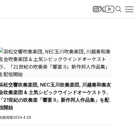
浜松交響吹奏楽団, NEC玉川吹奏楽団, 川越奏和奏友
会吹奏楽団 & 土気シビックウインドオーケストラ、
「21世紀の吹奏楽「響宴 II」新作邦人作品集」を配
信開始
新曲情報
2024.4.29