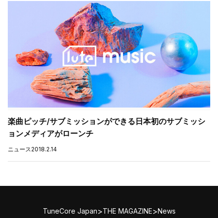
楽曲ピッチ/サブミッションができる日本初のサブミッシ
ョンメディアがローンチ
ニュース
2018.2.14
>
>
TuneCore Japan
THE MAGAZINE
News