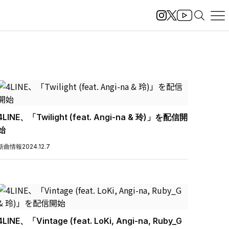
4LINE、「Twilight (feat. Angi-na & 玲)」を配信開
始
新曲情報
2024.12.7
4LINE、「Vintage (feat. LoKi, Angi-na, Ruby_G