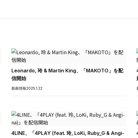
」
Leonardo, 玲 & Martin King、「MAKOTO」を配
信開始
新曲情報
2025.1.22
4LINE、「4PLAY (feat. 玲, LoKi, Ruby_G & Angi-