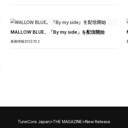
MALLOW BLUE、「By my side」を配信開始
新曲情報
2022.10.2
>
>
TuneCore Japan
THE MAGAZINE
New Release