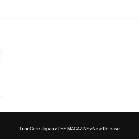
>
>
TuneCore Japan
THE MAGAZINE
New Release