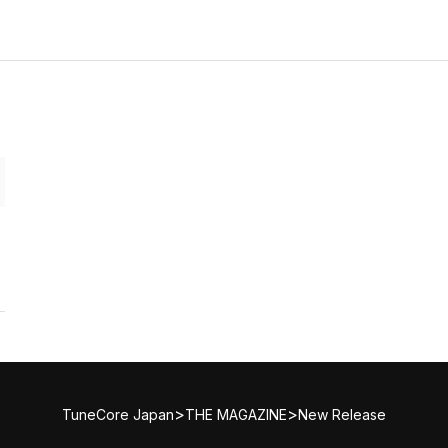
>
>
TuneCore Japan
THE MAGAZINE
New Release