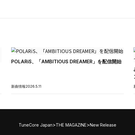
POLARiS、「AMBITIOUS DREAMER」を配信開始
新曲情報
2026.5.11
>
>
TuneCore Japan
THE MAGAZINE
New Release