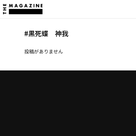
#黒死蝶 神我
投稿がありません