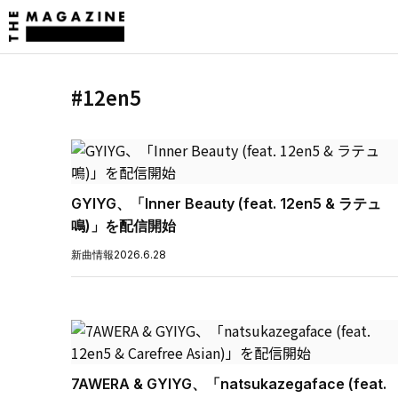
#12en5
GYIYG、「Inner Beauty (feat. 12en5 & ラテュ
鳴)」を配信開始
新曲情報
2026.6.28
7AWERA & GYIYG、「natsukazegaface (feat.