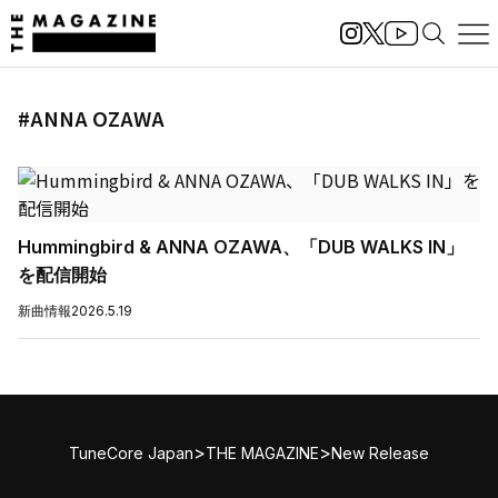
#ANNA OZAWA
Hummingbird & ANNA OZAWA、「DUB WALKS IN」
を配信開始
新曲情報
2026.5.19
>
>
TuneCore Japan
THE MAGAZINE
New Release