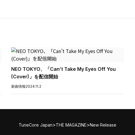
NEO TOKYO、「Can’t Take My Eyes Off You
(Cover)」を配信開始
新曲情報
2024.11.2
>
>
TuneCore Japan
THE MAGAZINE
New Release