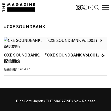
#CXE SOUNDBANK
CXE SOUNDBANK、「CXE SOUNDBANK Vol.001」を
配信開始
新曲情報
2026.4.24
>
>
TuneCore Japan
THE MAGAZINE
New Release