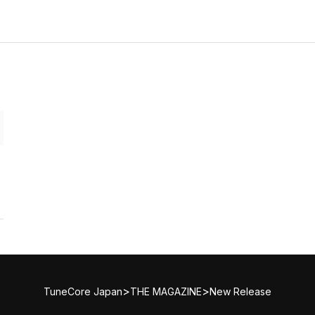
>
>
TuneCore Japan
THE MAGAZINE
New Release