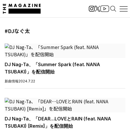
#DJなぐ太
DJ Nag-Ta、「Summer Spark (feat. NANA
TSUBAKI)」を配信開始
新曲情報
2024.7.22
DJ Nag-Ta、「DEAR…LOVEとRAIN (feat. NANA
TSUBAKI) [Remix]」を配信開始