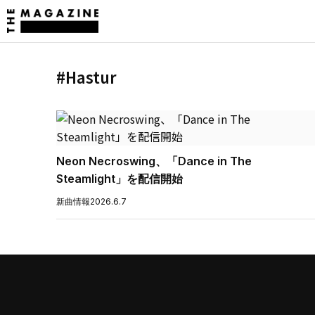
#Hastur
Neon Necroswing、「Dance in The
Steamlight」を配信開始
新曲情報
2026.6.7