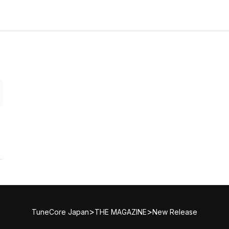
>
>
TuneCore Japan
THE MAGAZINE
New Release