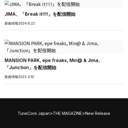
JIMA、「Break it!!!!」を配信開始
新曲情報
2024.6.22
MANSION PARK, epe freaks, Min@ & Jima、
「Junction」を配信開始
新曲情報
2022.3.10
>
>
TuneCore Japan
THE MAGAZINE
New Release