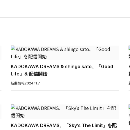
KADOKAWA DREAMS & shingo sato、「Good
Life」を配信開始
新曲情報
2024.11.7
KADOKAWA DREAMS、「Sky’s The Limit」を配