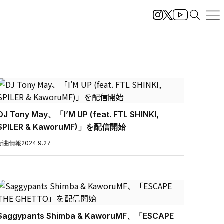
DJ Tony May、「I’M UP (feat. FTL SHINKI,
SPILER & KaworuMF)」を配信開始
新曲情報
2024.9.27
Saggypants Shimba & KaworuMF、「ESCAPE