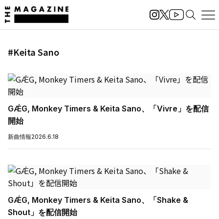
#Keita Sano
GǼG, Monkey Timers & Keita Sano、「Vivre」を配信
開始
新曲情報
2026.6.18
GǼG, Monkey Timers & Keita Sano、「Shake &
Shout」を配信開始