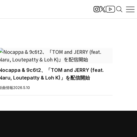
Nocappa & 9c6t2、「TOM and JERRY (feat.
Naru, Loutepatty & Loh K)」を配信開始
新曲情報
2026.5.10