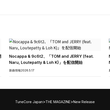
開
Nocappa & 9c6t2、「TOM and JERRY (feat.
Naru, Loutepatty & Loh K)」を配信開始
新曲情報
2026.5.17
>
>
TuneCore Japan
THE MAGAZINE
New Release