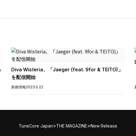
&
Diva Wisteria、「Jaeger (feat. 9for & TEITO)」
を配信開始
新曲情報
2023.5.22
>
>
TuneCore Japan
THE MAGAZINE
New Release