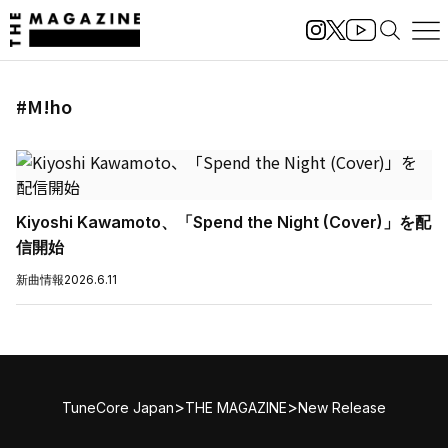
#M!ho
Kiyoshi Kawamoto、「Spend the Night (Cover)」を配
信開始
新曲情報
2026.6.11
>
>
TuneCore Japan
THE MAGAZINE
New Release