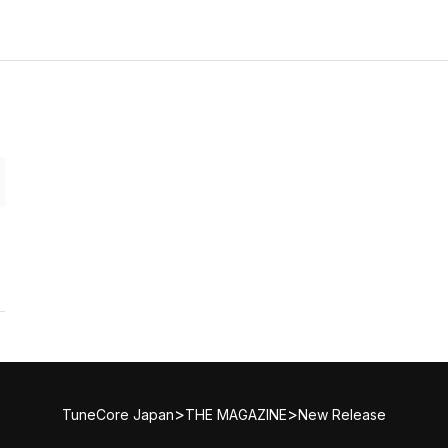
>
>
TuneCore Japan
THE MAGAZINE
New Release