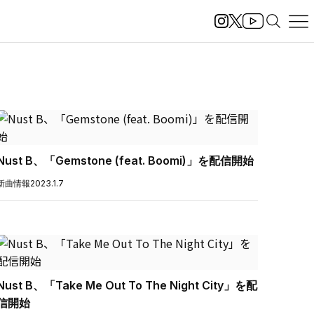
Nust B、「Gemstone (feat. Boomi)」を配信開始
新曲情報
2023.1.7
Nust B、「Take Me Out To The Night City」を配
信開始