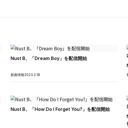
Nust B、「Dream Boy」を配信開始
新曲情報
2023.2.18
Nust B、「How Do I Forget You?」を配信開始