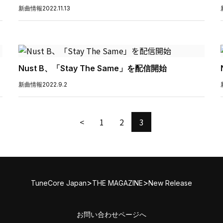
新曲情報
2022.11.13
Nust B、「Stay The Same」を配信開始
新曲情報
2022.9.2
<
1
2
3
>
>
TuneCore Japan
THE MAGAZINE
New Release
お問い合わせページへ