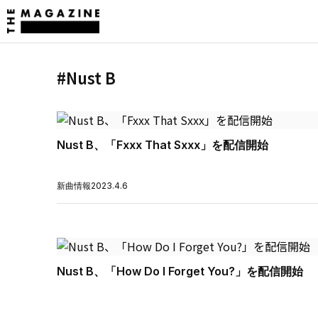
#Nust B
Nust B、「Fxxx That Sxxx」を配信開始
新曲情報
2023.4.6
Nust B、「How Do I Forget You?」を配信開始