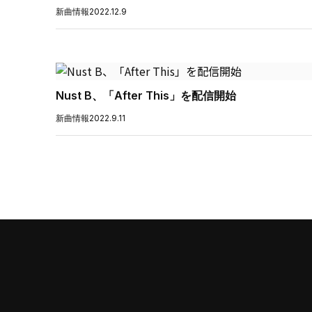
新曲情報
2022.12.9
Nust B、「After This」を配信開始
新曲情報
2022.9.11