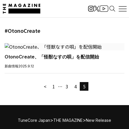
#OtonoCreate
OtonoCreate、「怪獣なすの唄」を配信開始
新曲情報
2025.9.12
<
1
…
3
4
5
>
>
TuneCore Japan
THE MAGAZINE
New Release