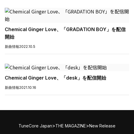
Chemical Ginger Love、「GRADATION BOY」を配信
開始
新曲情報
2022.10.5
Chemical Ginger Love、「desk」を配信開始
新曲情報
2021.10.16
>
>
TuneCore Japan
THE MAGAZINE
New Release