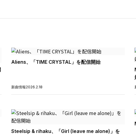
Aliens、「TIME CRYSTAL」を配信開始
開
新曲情報
2026.2.18
Steelsip & rihaku、「Girl (leave me alone)」を