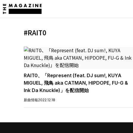
#RAIT0
RAIT0、「Represent (feat. DJ sum!, KUYA
MIGUEL, 飛鳥 aka CATMAN, HIPDOPE, FU-G &
Ink Da Knuckle)」を配信開始
新曲情報
2022.12.18