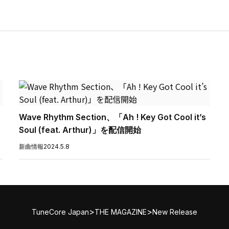
Wave Rhythm Section、「Ah ! Key Got Cool it’s
Soul (feat. Arthur)」を配信開始
新曲情報
2024.5.8
>
>
TuneCore Japan
THE MAGAZINE
New Release