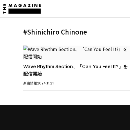
#Shinichiro Chinone
Wave Rhythm Section、「Can You Feel It?」を
配信開始
新曲情報
2024.11.21