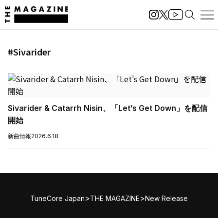
#Sivarider
Sivarider & Catarrh Nisin、「Let’s Get Down」を配信
開始
新曲情報
2026.6.18
>
>
TuneCore Japan
THE MAGAZINE
New Release