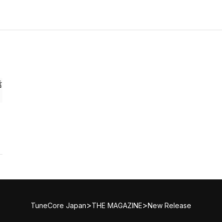
>
>
TuneCore Japan
THE MAGAZINE
New Release