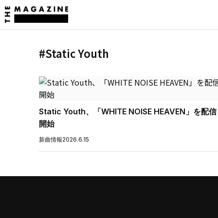
#Static Youth
Static Youth、「WHITE NOISE HEAVEN」を配信
開始
新曲情報
2026.6.15