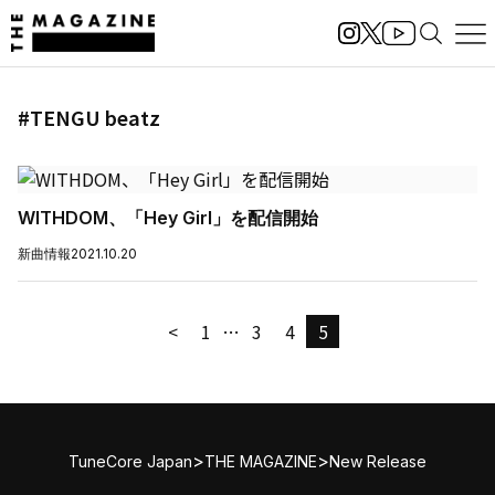
#TENGU beatz
WITHDOM、「Hey Girl」を配信開始
新曲情報
2021.10.20
<
1
…
3
4
5
>
>
TuneCore Japan
THE MAGAZINE
New Release