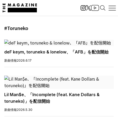
#Toruneko
deF keym, toruneko & lonelow、「AFB」を配信開始
新曲情報
2026.6.17
Lil Man$e、「Incomplete (feat. Kane Dollars &
toruneko)」を配信開始
新曲情報
2026.5.30