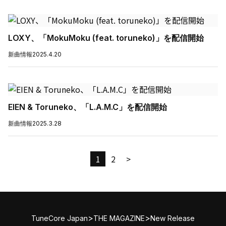
LOXY、「MokuMoku (feat. toruneko)」を配信開始
新曲情報
2025.4.20
EIEN & Toruneko、「L.A.M.C」を配信開始
新曲情報
2025.3.28
1
2
>
>
>
TuneCore Japan
THE MAGAZINE
New Release