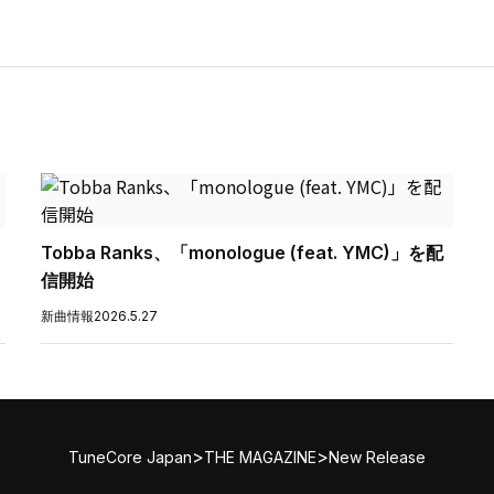
Tobba Ranks、「monologue (feat. YMC)」を配
信開始
新曲情報
2026.5.27
>
>
TuneCore Japan
THE MAGAZINE
New Release