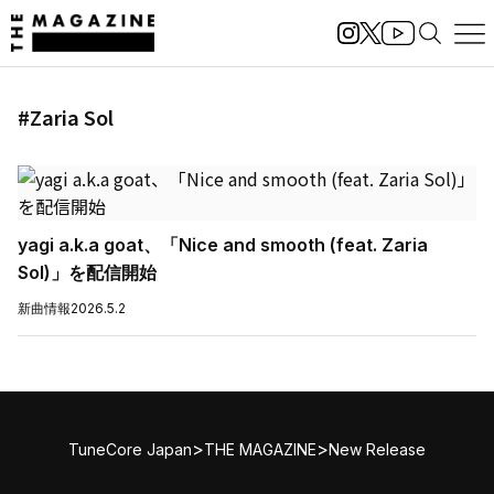
#Zaria Sol
yagi a.k.a goat、「Nice and smooth (feat. Zaria
Sol)」を配信開始
新曲情報
2026.5.2
>
>
TuneCore Japan
THE MAGAZINE
New Release