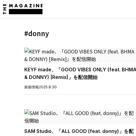
#donny
KEYF made、「GOOD VIBES ONLY (feat. BHM
& DONNY) [Remix]」を配信開始
新曲情報
2025.8.30
SAM Studio、「ALL GOOD (feat. donny)」を配