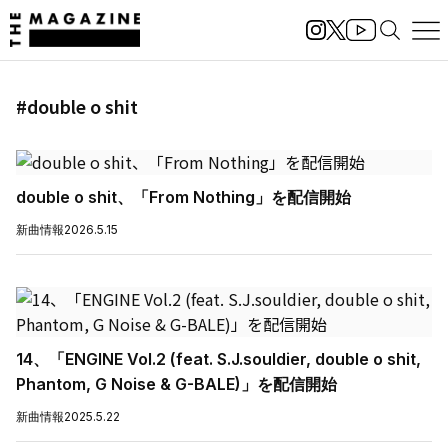
#double o shit
double o shit、「From Nothing」を配信開始
新曲情報
2026.5.15
14、「ENGINE Vol.2 (feat. S.J.souldier, double o shit,
Phantom, G Noise & G-BALE)」を配信開始
新曲情報
2025.5.22