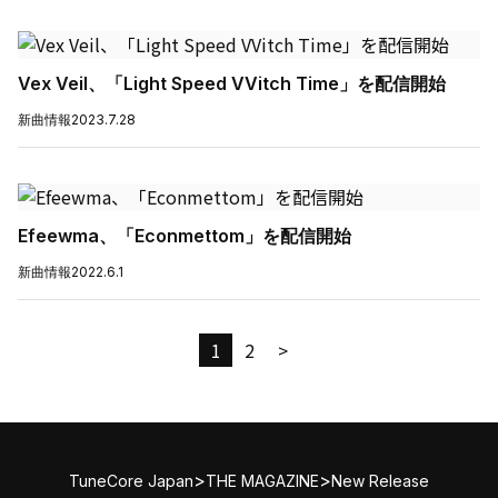
Vex Veil、「Light Speed VVitch Time」を配信開始
新曲情報
2023.7.28
Efeewma、「Econmettom」を配信開始
新曲情報
2022.6.1
1
2
>
>
>
TuneCore Japan
THE MAGAZINE
New Release