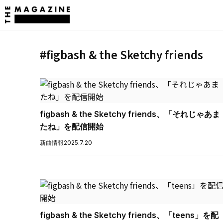
#figbash & the Sketchy friends
figbash & the Sketchy friends、「それじゃあま
たね」を配信開始
新曲情報
2025.7.20
figbash & the Sketchy friends、「teens」を配