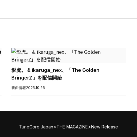
影虎。 & ikaruga_nex、「The Golden
BringerZ」を配信開始
新曲情報
2025.10.26
>
>
TuneCore Japan
THE MAGAZINE
New Release