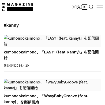
#kanny
kumonookaimono、「EASY! (feat. kanny)」を配信開
始
新曲情報
2024.4.20
kumonookaimono、「WavyBabyGroove (feat.
kanny)」を配信開始