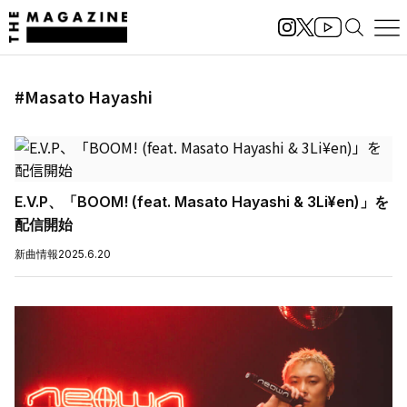
#Masato Hayashi
E.V.P、「BOOM! (feat. Masato Hayashi & 3Li¥en)」を
配信開始
新曲情報
2025.6.20